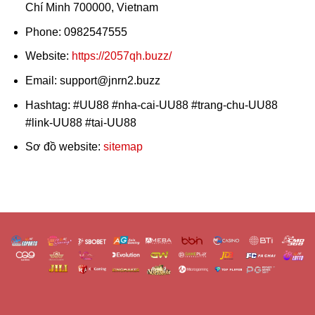
Chí Minh 700000, Vietnam
Phone: 0982547555
Website:
https://2057qh.buzz/
Email:
support@jnrn2.buzz
Hashtag: #UU88 #nha-cai-UU88 #trang-chu-UU88
#link-UU88 #tai-UU88
Sơ đồ website:
sitemap