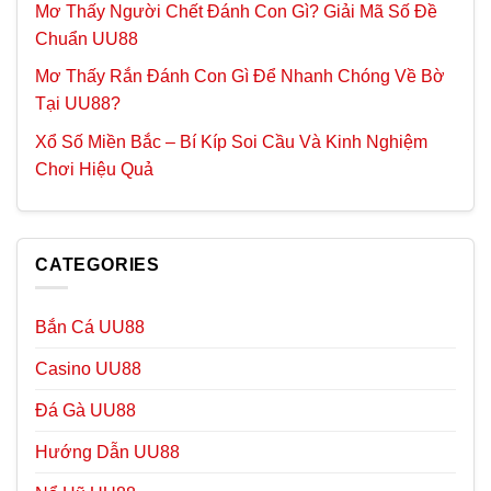
sôi, nảy nở, trong khi một trận bão lớn lại nhắc nhở bạn
Mơ Thấy Người Chết Đánh Con Gì? Giải Mã Số Đề
cần phải thận trọng hơn trong việc quản lý tài chính.
Chuẩn UU88
Việc tra cứu
số mơ UU88
cho các hiện tượng tự nhiên
Mơ Thấy Rắn Đánh Con Gì Để Nhanh Chóng Về Bờ
này sẽ giúp bạn có cái nhìn đa chiều hơn về tình hình
Tại UU88?
thực tế, từ đó đưa ra những quyết định sáng suốt và kịp
Xổ Số Miền Bắc – Bí Kíp Soi Cầu Và Kinh Nghiệm
thời nhất.
Chơi Hiệu Quả
Bí quyết tối ưu hiệu quả khi sử dụng
số mơ UU88
CATEGORIES
Việc nắm giữ những con số đẹp trong tay mới chỉ là
một nửa chặng đường dẫn đến thành công. Để hiện
Bắn Cá UU88
thực hóa những điềm báo thành lợi nhuận thực tế,
người chơi cần trang bị cho mình những kỹ năng quản
Casino UU88
lý và chiến thuật đặt cược hợp lý.
Đá Gà UU88
Kết hợp giải mã giấc mơ với phương pháp soi cầu
Hướng Dẫn UU88
thống kê