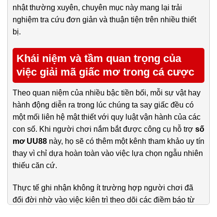
nhật thường xuyên, chuyên mục này mang lại trải
nghiệm tra cứu đơn giản và thuận tiện trên nhiều thiết
bị.
Khái niệm và tầm quan trọng của
việc giải mã giấc mơ trong cá cược
Theo quan niệm của nhiều bậc tiền bối, mỗi sự vật hay
hành động diễn ra trong lúc chúng ta say giấc đều có
một mối liên hệ mật thiết với quy luật vận hành của các
con số. Khi người chơi nắm bắt được công cụ hỗ trợ
số
mơ UU88
này, họ sẽ có thêm một kênh tham khảo uy tín
thay vì chỉ dựa hoàn toàn vào việc lựa chọn ngẫu nhiên
thiếu căn cứ.
Thực tế ghi nhận không ít trường hợp người chơi đã
đổi đời nhờ vào việc kiên trì theo dõi các điềm báo từ
tiềm thức. Sự chuẩn bị kỹ lưỡng này giúp tạo ra một