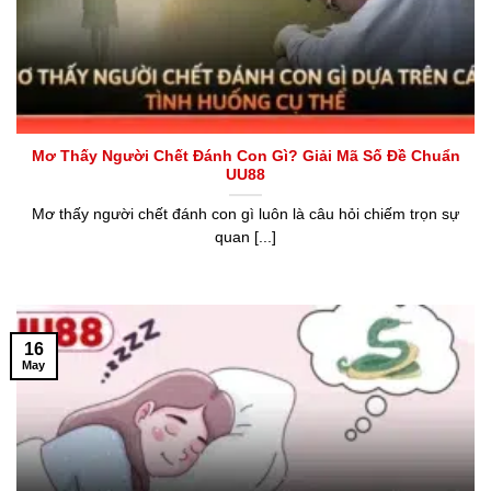
hoàng
Giải mã giấc chiêm bao liên quan đến người thân và
bạn bè
Khi mơ thấy những người xung quanh, hệ thống
số mơ
UU88
thường gợi ý người chơi dựa vào các thông tin
Mơ Thấy Người Chết Đánh Con Gì? Giải Mã Số Đề Chuẩn
liên quan đến ngày sinh hoặc tuổi tác của họ. Những
UU88
giấc mơ này thường mang tính cá nhân hóa rất cao,
Mơ thấy người chết đánh con gì luôn là câu hỏi chiếm trọn sự
phản ánh mối quan hệ giữa bạn và người đó trong thực
quan [...]
tại.
Ý nghĩa của những giấc mơ về sự kiện và con số cụ
thể
16
Đôi khi, các con số xuất hiện trực tiếp trong giấc mơ
May
một cách rất rõ ràng trên các biển báo hoặc tờ lịch.
Trong tình huống này, việc sử dụng hệ thống
số mơ
UU88
để đối chiếu sẽ giúp bạn xác định xem đó là con
số trực diện hay cần phải biến tấu theo các quy tắc