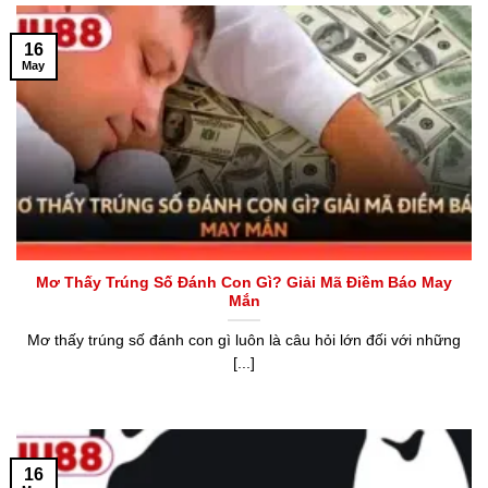
tâm thế chủ động, giảm bớt áp lực tâm lý khi đối diện
với các vòng quay may mắn.
16
May
Mơ Thấy Trúng Số Đánh Con Gì? Giải Mã Điềm Báo May
Mắn
Khái niệm và tầm quan trọng của việc giải mã giấc mơ trong
cá cược
Mơ thấy trúng số đánh con gì luôn là câu hỏi lớn đối với những
[...]
Phân loại các nhóm số mơ UU88
phổ biến theo chủ đề
16