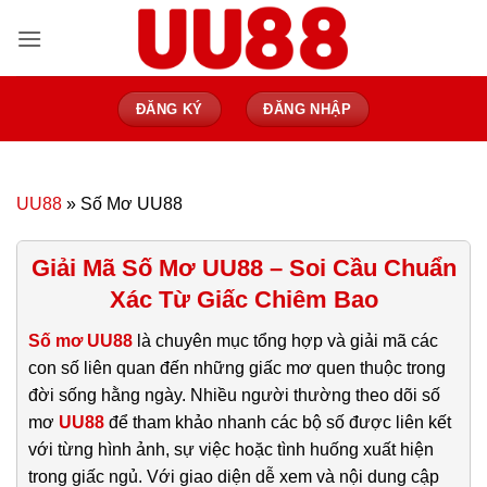
Skip
to
content
ĐĂNG KÝ
ĐĂNG NHẬP
UU88
»
Số Mơ UU88
Giải Mã Số Mơ UU88 – Soi Cầu Chuẩn
Xác Từ Giấc Chiêm Bao
Số mơ UU88
là chuyên mục tổng hợp và giải mã các
con số liên quan đến những giấc mơ quen thuộc trong
đời sống hằng ngày. Nhiều người thường theo dõi số
mơ
UU88
để tham khảo nhanh các bộ số được liên kết
với từng hình ảnh, sự việc hoặc tình huống xuất hiện
trong giấc ngủ. Với giao diện dễ xem và nội dung cập