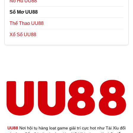
Nổ Hũ UU88
Một trong những cách hiệu quả nhất để kiểm chứng độ
tin cậy của
số mơ UU88
là kết hợp nó với các bảng
Số Mơ UU88
thống kê kết quả kỳ trước. Nếu con số bạn tìm thấy từ
Thể Thao UU88
giấc mơ trùng khớp với những cầu số đang có tần suất
xuất hiện đều đặn, thì đây chính là dấu hiệu rõ ràng
Xổ Số UU88
nhất cho một cơ hội chiến thắng.
Kỹ thuật vào tiền thông minh cho bộ số từ chiêm
bao
Nhiều người thường có thói quen dồn hết vốn liếng vào
một con số duy nhất ngay sau khi giải mã
số mơ UU88
.
Tuy nhiên, các chuyên gia khuyên rằng bạn nên chia
nhỏ nguồn vốn và áp dụng kỹ thuật nuôi khung trong
khoảng 3 ngày để tối ưu hóa xác suất trúng thưởng.
Việc duy trì một tỷ lệ cược ổn định giúp bạn bảo toàn tài
khoản ngay cả khi con số đó chưa xuất hiện ngay trong
ngày đầu tiên, tạo tâm thế thoải mái cho những lượt
UU88
Nơi hội tụ hàng loạt game giải trí cực hot như Tài Xỉu đổi
chơi tiếp theo.