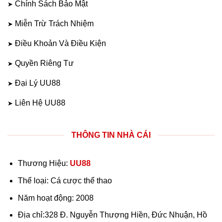
Chính Sách Bảo Mật
cứu và tin tưởng sẽ giúp bạn rèn luyện được bản lĩnh
của một người chơi chuyên nghiệp, biết chờ đợi thời
Miễn Trừ Trách Nhiệm
cơ chín muồi để “hái quả ngọt”.
Điều Khoản Và Điều Kiện
Lời kết
Quyền Riêng Tư
Hệ thống số mơ cung cấp một lăng kính thú vị để chúng
Đại Lý UU88
ta khám phá những khía cạnh ẩn giấu của vận mệnh
Liên Hệ UU88
thông qua giấc ngủ. Hy vọng rằng những kiến thức về
số mơ UU88
mà bài viết cung cấp sẽ giúp bạn gặt hái
được nhiều thành công rực rỡ cùng thương hiệu
THÔNG TIN NHÀ CÁI
UU88.
Thương Hiệu:
UU88
Xem thêm:
Hướng Dẫn UU88
– Cẩm
Nang Thông Tin Đầy Đủ Cho Tân
Thể loại: Cá cược thể thao
Thủ
Năm hoạt động: 2008
Địa chỉ:328 Đ. Nguyễn Thượng Hiền, Đức Nhuận, Hồ