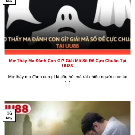
May
Việc phân loại rõ ràng các nhóm chủ thể sẽ giúp quá
trình tra cứu thông tin trở nên nhanh chóng và hiệu quả
hơn bao giờ hết.
Nhóm giấc mơ về các loài động vật linh thiêng
Động vật thường là những vị khách mời quen thuộc
nhất trong các giấc chiêm bao, mang theo những thông
điệp về tiền tài và sự nghiệp. Mỗi loài vật, từ những
Mơ Thấy Ma Đánh Con Gì? Giải Mã Số Đề Cực Chuẩn Tại
sinh vật nhỏ bé đến những linh thú oai hùng, đều gắn
UU88
liền với những bộ số đặc trưng được đúc kết từ lâu đời.
Mơ thấy ma đánh con gì là câu hỏi mà rất nhiều người chơi tại
[...]
Bộ số gợi
Hình ảnh con vật
Ý nghĩa phong thủy
ý
Rồng bay
26, 62
Sự thăng tiến, quyền lực
Hổ dữ
06, 60
Sức mạnh và sự bảo vệ
16
May
Rắn bò vào nhà
32, 72
Sự nhạy bén, biến hóa
Chim phượng
13, 31
Sự tái sinh, may mắn lớn